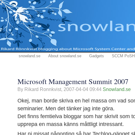
snowland.se
About snowland.se
Gadgets
SCCM PoSH
Microsoft Management Summit 2007
By Rikard Ronnkvist,
2007-04-04 09:44
Snowland.se
Okej, man borde skriva en hel massa om vad som
seminarier. Men det tänker jag inte göra.
Det finns femtielva bloggar som har skrivit som t
upprepa en massa känns måttligt intressant.
Har ni missat någonting så har Techlog-gänget sk