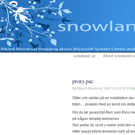
snowland.se
About snowland.s
proxy.pac
By Rikard Ronnkvist,
2007-01-24 11:03
Go
Sitter och väntar på en installation (
tiden… pratade med en kund om dett
Om du tar javascript-filen som finns ne
på någon lämplig webserver.
Sen pekar du ut ett c-name (mot den se
sitter (wpad.klient.domänen.net) så kom