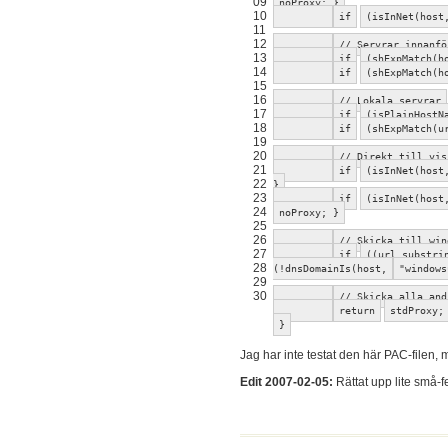
09
noProxy; }
10
if
(isInNet(host
11
12
// Servrar innanfö
13
if
(shExpMatch(h
14
if
(shExpMatch(h
15
16
// Lokala servrar
17
if
(isPlainHostN
18
if
(shExpMatch(
19
20
// Direkt till vis
21
if
(isInNet(host
22
}
23
if
(isInNet(host
24
noProxy; }
25
26
// Skicka till win
27
if
((url.substri
28
(!dnsDomainIs(host,
"windows
29
30
// Skicka alla and
return
stdProxy;
}
Jag har inte testat den här PAC-filen, 
Edit 2007-02-05:
Rättat upp lite små-f