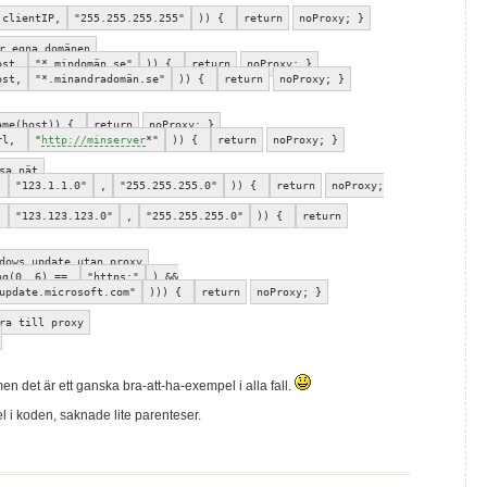
,clientIP,
"255.255.255.255"
)) {
return
noProxy; }
r egna domänen
ost,
"*.mindomän.se"
)) {
return
noProxy; }
ost,
"*.minandradomän.se"
)) {
return
noProxy; }
ame(host)) {
return
noProxy; }
url,
"
http://minserver
*"
)) {
return
noProxy; }
sa nät
,
"123.1.1.0"
,
"255.255.255.0"
)) {
return
noProxy;
,
"123.123.123.0"
,
"255.255.255.0"
)) {
return
dows update utan proxy
ng(0, 6) ==
"https:"
) &&
update.microsoft.com"
))) {
return
noProxy; }
ra till proxy
men det är ett ganska bra-att-ha-exempel i alla fall.
el i koden, saknade lite parenteser.