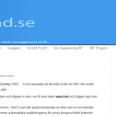
e
Gadgets
SCCM PoSH
SG Sequencing BP
WP Plugins
od-to-have
av OpsMgr 2007… !) och passade på att reda ut lite om PAC-file under
a igår…
dan och klipper in den i en fil som heter
wpad.dat
och lägger upp den
rvern, *doh*) som blir wpad.mindomän.se eller vart nu era klienter
mer automatiska inställningarna för proxy fungera finfint (Internet