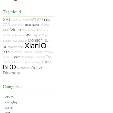
Tag cloud
SP1
ACT
SP3
Rules
Akismet
Citrix
GPO
Connected
Description
OpsMgr
Video
XML
Oracle
Best Practices
Ping
YouTube
Rename
MS
Off Topic
Monitor
.NET
Solution Accelerator
XianIO
Wordpress
Site
GPP
RDP
Discovery
Engineer
Prompt
Review
Tool
TechEd
Share
Remoting
Grooming
files
Spam
GUI
CertReq
Virtual
Agents
BDD
Active
Microsoft
Directory
Categories
App-V
ConfigMgr
Demo