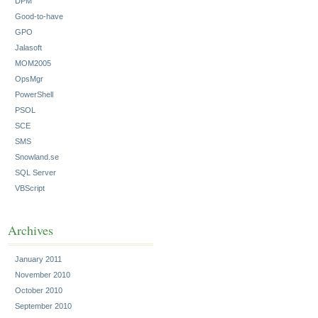
DPM
Good-to-have
GPO
Jalasoft
MOM2005
OpsMgr
PowerShell
PSOL
SCE
SMS
Snowland.se
SQL Server
VBScript
Archives
January 2011
November 2010
October 2010
September 2010