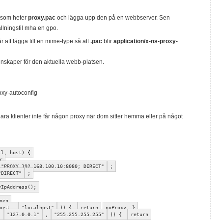
il som heter
proxy.pac
och lägga upp den på en webbserver. Sen
llningsfil mha en gpo.
att lägga till en mime-type så att
.pac
blir
application/x-ns-proxy-
enskaper för den aktuella webb-platsen.
roxy-autoconfig
ra klienter inte får någon proxy när dom sitter hemma eller på något
rl, host) {
r
"PROXY 192.168.100.10:8080; DIRECT"
;
"DIRECT"
;
yIpAddress();
nen
(host,
"localhost"
)) {
return
noProxy; }
,
"127.0.0.1"
,
"255.255.255.255"
)) {
return