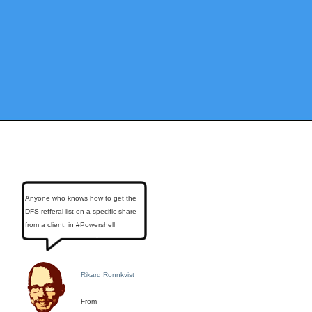
Anyone who knows how to get the
DFS refferal list on a specific share
from a client, in #Powershell
Rikard Ronnkvist
From