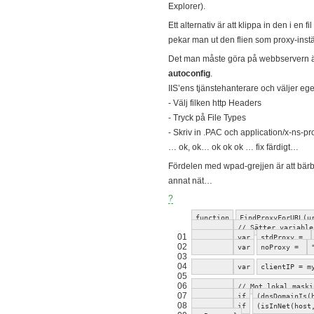
Explorer).
Ett alternativ är att klippa in den i en f
pekar man ut den flien som proxy-instä
Det man måste göra på webbservern är 
autoconfig
.
IIS’ens tjänstehanterare och väljer eg
- Välj filken http Headers
- Tryck på File Types
- Skriv in .PAC och application/x-ns-p
… ok, ok… ok ok ok … fix färdigt…
Fördelen med wpad-grejjen är att bärba
annat nät…
?
function
FindProxyForURL(u
// Sätter variable
01
var
stdProxy =
02
var
noProxy =
03
04
var
clientIP = m
05
06
// Mot lokal maski
07
if
(dnsDomainIs
08
if
(isInNet(host