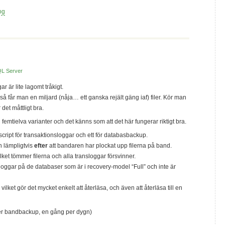
og
L Server
 är lite lagomt tråkigt.
får man en miljard (nåja… ett ganska rejält gäng iaf) filer. Kör man
et måttligt bra.
femtielva varianter och det känns som att det här fungerar riktigt bra.
 script för transaktionsloggar och ett för databasbackup.
n lämpligtvis
efter
att bandaren har plockat upp filerna på band.
lket tömmer filerna och alla transloggar försvinner.
loggar på de databaser som är i recovery-model “Full” och inte är
vilket gör det mycket enkelt att återläsa, och även att återläsa till en
ter bandbackup, en gång per dygn)