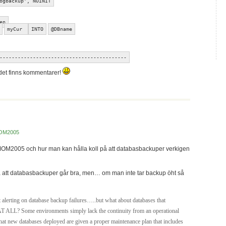
ogbackup', NOINIT
en
myCur
INTO
@DBname
------------------------------------------
 det finns kommentarer!
OM2005
 MOM2005 och hur man kan hålla koll på att databasbackuper verkigen
 att databasbackuper går bra, men… om man inte tar backup öht så
lerting on database backup failures…..but what about databases that
? Some environments simply lack the continuity from an operational
that new databases deployed are given a proper maintenance plan that includes