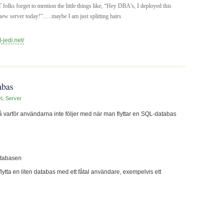
 folks forget to mention the little things like, “Hey DBA’s, I deployed this
 new server today!”…..maybe I am just splitting hairs
t-jedi.net/
abas
L Server
å varför användarna inte följer med när man flyttar en SQL-databas
databasen
lytta en liten databas med ett fåtal användare, exempelvis ett