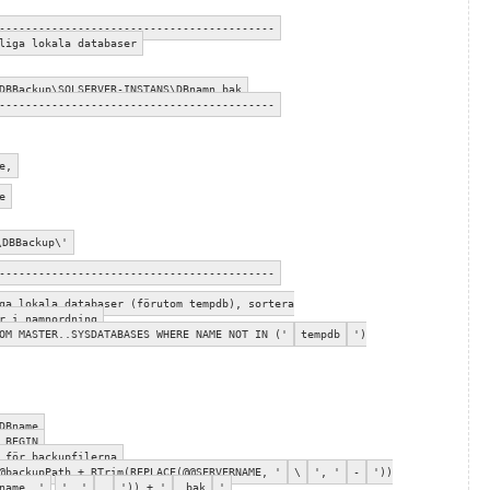
------------------------------------------
liga lokala databaser
DBBackup\SQLSERVER-INSTANS\DBnamn.bak
------------------------------------------
e,
e
\DBBackup\'
------------------------------------------
ga lokala databaser (förutom tempdb), sortera
r i namnordning
OM MASTER..SYSDATABASES WHERE NAME NOT IN ('
tempdb
')
DBname
 BEGIN
 för backupfilerna
@backupPath + RTrim(REPLACE(@@SERVERNAME, '
\
', '
-
'))
name, '
', '
_
')) + '
.bak
'