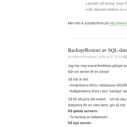
a periodic full backup. Some IT
really important database on a
Mer info & scriptet finns på
http://www.i
Backup/Restore av SQL-dat
By Rikard Ronnkvist,
2006-11-07 10:53
SQ
Jag har nog svarat femtielva gånger p
från en server till en annan
Så här är det.
- Användarna finns i databasen MSDB
- Rättigheterna finns i den “vanliga” 
Så för att göra det enkelt… om du ska f
datastore för en citrix-farm, gör så här:
På gamla servern:
- Ta backup av databasen
På nya server: