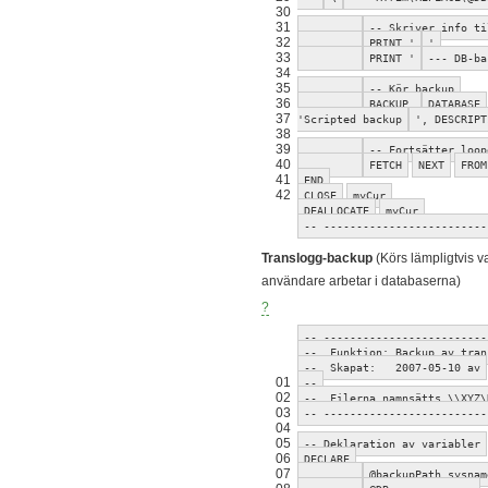
30
31
-- Skriver info ti
32
PRINT '
'
33
PRINT '
--- DB-ba
34
35
-- Kör backup
36
BACKUP
DATABASE
37
'Scripted backup
', DESCRIPT
38
39
-- Fortsätter loop
40
FETCH
NEXT
FROM
41
END
42
CLOSE
myCur
DEALLOCATE
myCur
-- -------------------------
Translogg-backup
(Körs lämpligtvis v
användare arbetar i databaserna)
?
-- -------------------------
-- Funktion: Backup av tran
-- Skapat: 2007-05-10 av
01
--
02
-- Filerna namnsätts \\XYZ\
03
-- -------------------------
04
05
-- Deklaration av variabler
06
DECLARE
07
@backupPath sysnam