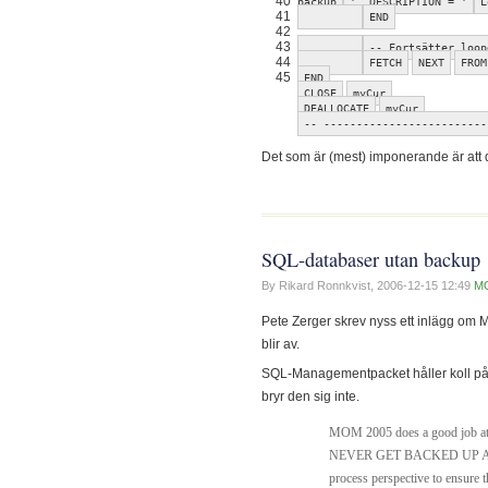
40
backup
', DESCRIPTION = '
L
41
END
42
43
-- Fortsätter loop
44
FETCH
NEXT
FROM
45
END
CLOSE
myCur
DEALLOCATE
myCur
-- -------------------------
Det som är (mest) imponerande är att
SQL-databaser utan backup
By Rikard Ronnkvist,
2006-12-15 12:49
M
Pete Zerger skrev nyss ett inlägg om
blir av.
SQL-Managementpacket håller koll på
bryr den sig inte.
MOM 2005 does a good job at a
NEVER GET BACKED UP AT ALL
process perspective to ensure 