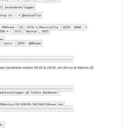
ll användaren/loggen
ckup to: ' + @backupfile
@DBname
TO
DISK = @backupfile
WITH
NAME
=
ION = '
Full
Backup', INIT
en
myCur
INTO
@DBname
------------------------------------------
arje halvtimme mellan 06:00 & 19:00, om det nu är tiderna då
------------------------------------------
saktionsloggen på lokala databaser
DBBackup\SQLSERVER-INSTANS\DBnamn.bak
------------------------------------------
e,