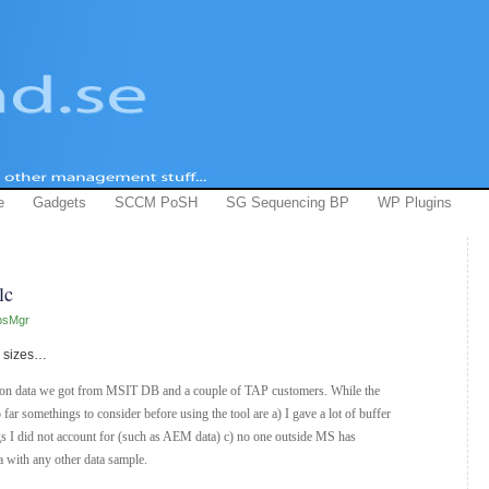
e
Gadgets
SCCM PoSH
SG Sequencing BP
WP Plugins
lc
psMgr
e sizes…
ed on data we got from MSIT DB and a couple of TAP customers. While the
 far somethings to consider before using the tool are a) I gave a lot of buffer
ngs I did not account for (such as AEM data) c) no one outside MS has
ta with any other data sample.