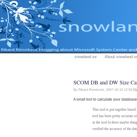
snowland.se
About snowland.s
SCOM DB and DW Size Ca
By Rikard Ronnkvist,
2007-10-16 12:58
O
A small tool to calculate your databas
This tool is put together bas
tool has been pretty accurate so
in the tool b) there maybe thi
verified the accuracy of the da