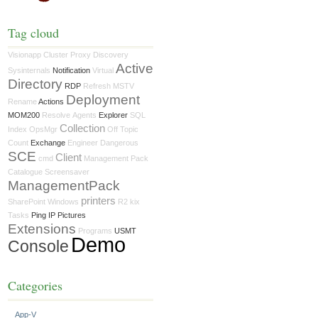
Tag cloud
Visionapp
Cluster
Proxy
Discovery
Active
Sysinternals
Notification
Virtual
Directory
RDP
Refresh
MSTV
Deployment
Rename
Actions
MOM200
Resolve
Agents
Explorer
SQL
Collection
Index
OpsMgr
Off Topic
Count
Exchange
Engineer
Dangerous
SCE
Client
cmd
Management Pack
Catalogue
Screensaver
ManagementPack
printers
SharePoint
Windows
R2
kix
Tasks
Ping IP Pictures
Extensions
Programs
USMT
Demo
Console
Categories
App-V