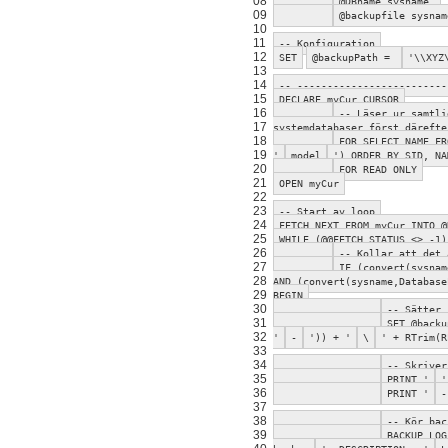
08
@DBname sysname,
09
@backupfile sysnam
10
11
-- Konfiguration
12
SET
@backupPath =
'\\XYZ
13
14
-- -------------------------
15
DECLARE myCur CURSOR
16
-- Läser ur samtli
17
systemdatabaser först därefte
18
FOR SELECT NAME FR
19
'
model
') ORDER BY SID, NA
20
FOR READ ONLY
21
OPEN myCur
22
23
-- Start av loop
24
FETCH NEXT FROM myCur INTO @
25
WHILE (@@FETCH_STATUS <> -1)
26
-- Kollar att det 
27
IF (convert(sysnam
28
AND (convert(sysname,Database
29
BEGIN
30
-- Sätter 
31
SET @backu
32
'
-
')) + '
\
' + RTrim(R
33
34
-- Skriver
35
PRINT '
'
36
PRINT '
-
37
38
-- Kör bac
39
BACKUP LO