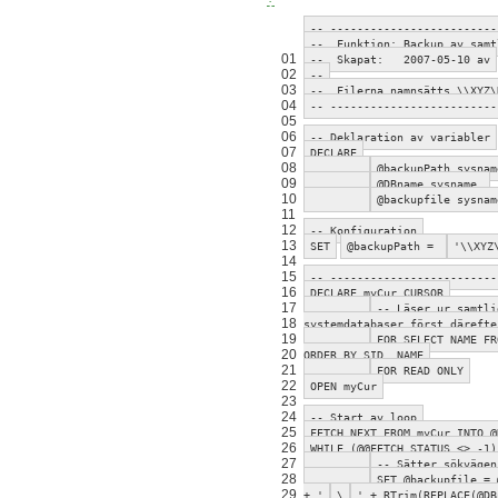
-- -------------------------
-- Funktion: Backup av samt
01
-- Skapat: 2007-05-10 av
02
--
03
-- Filerna namnsätts \\XYZ\
04
-- -------------------------
05
06
-- Deklaration av variabler
07
DECLARE
08
@backupPath sysnam
09
@DBname sysname,
10
@backupfile sysnam
11
12
-- Konfiguration
13
SET
@backupPath =
'\\XYZ
14
15
-- -------------------------
16
DECLARE myCur CURSOR
17
-- Läser ur samtli
18
systemdatabaser först därefte
19
FOR SELECT NAME FR
20
ORDER BY SID, NAME
21
FOR READ ONLY
22
OPEN myCur
23
24
-- Start av loop
25
FETCH NEXT FROM myCur INTO @
26
WHILE (@@FETCH_STATUS <> -1)
27
-- Sätter sökvägen
28
SET @backupfile = 
29
+ '
\
' + RTrim(REPLACE(@DB