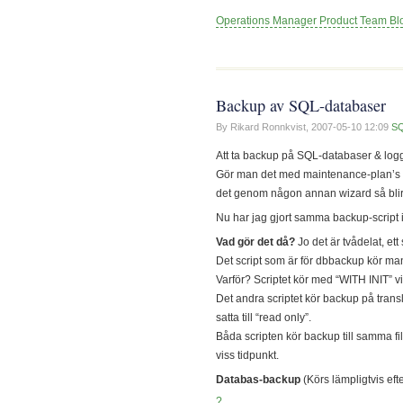
Operations Manager Product Team Bl
Backup av SQL-databaser
By Rikard Ronnkvist,
2007-05-10 12:09
SQ
Att ta backup på SQL-databaser & loggar
Gör man det med maintenance-plan’s så 
det genom någon annan wizard så blir d
Nu har jag gjort samma backup-script i 
Vad gör det då?
Jo det är tvådelat, ett
Det script som är för dbbackup kör ma
Varför? Scriptet kör med “WITH INIT” vi
Det andra scriptet kör backup på trans
satta till “read only”.
Båda scripten kör backup till samma fil 
viss tidpunkt.
Databas-backup
(Körs lämpligtvis ef
?