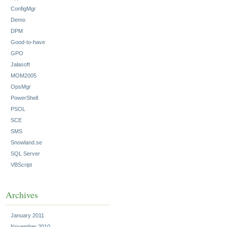
ConfigMgr
Demo
DPM
Good-to-have
GPO
Jalasoft
MOM2005
OpsMgr
PowerShell
PSOL
SCE
SMS
Snowland.se
SQL Server
VBScript
Archives
January 2011
November 2010