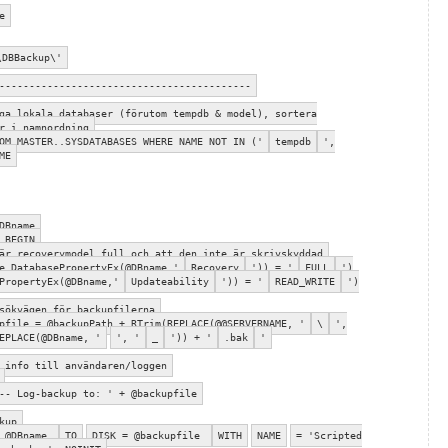
e
\DBBackup\'
------------------------------------------
ga lokala databaser (förutom tempdb & model), sortera
r i namnordning
OM MASTER..SYSDATABASES WHERE NAME NOT IN ('
tempdb
',
ME
DBname
 BEGIN
är recoverymodel full och att den inte är skrivskyddad
e,DatabasePropertyEx(@DBname,'
Recovery
')) = '
FULL
')
PropertyEx(@DBname,'
Updateability
')) = '
READ_WRITE
')
sökvägen för backupfilerna
pfile = @backupPath + RTrim(REPLACE(@@SERVERNAME, '
\
',
EPLACE(@DBname, '
', '
_
')) + '
.bak
'
 info till användaren/loggen
-- Log-backup to: ' + @backupfile
kup
G @DBname
TO
DISK = @backupfile
WITH
NAME
= 'Scripted